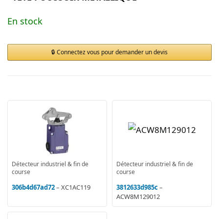
En stock
Connectez vous pour demander un devis
Détecteur industriel & fin de
Détecteur industriel & fin de
course
course
306b4d67ad72
– XC1AC119
3812633d985c
–
ACW8M129012