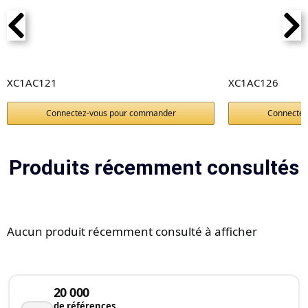
XC1AC121
XC1AC126
Connectez-vous pour commander
Connectez
Produits récemment consultés
Aucun produit récemment consulté à afficher
20 000
de références