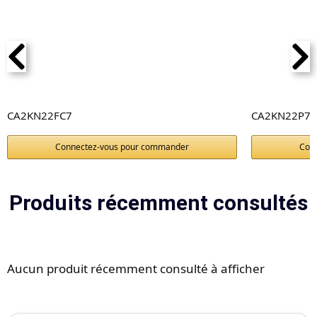
CA2KN22FC7
CA2KN22P72
Connectez-vous pour commander
Con
Produits récemment consultés
Aucun produit récemment consulté à afficher