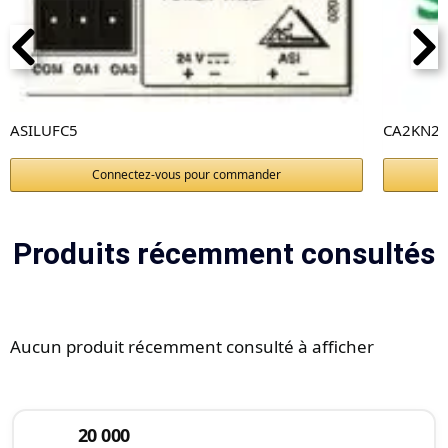
ASILUFC5
CA2KN22
Connectez-vous pour commander
Produits récemment consultés
Aucun produit récemment consulté à afficher
20 000