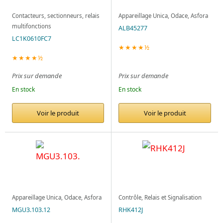
Contacteurs, sectionneurs, relais
Appareillage Unica, Odace, Asfora
multifonctions
ALB45277
LC1K0610FC7
★★★★½
★★★★½
Prix sur demande
Prix sur demande
En stock
En stock
Voir le produit
Voir le produit
Appareillage Unica, Odace, Asfora
Contrôle, Relais et Signalisation
MGU3.103.12
RHK412J