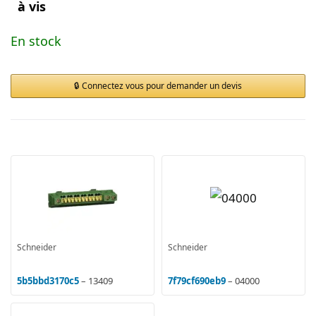
à vis
En stock
Connectez vous pour demander un devis
Schneider
Schneider
5b5bbd3170c5
– 13409
7f79cf690eb9
– 04000