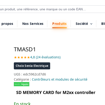
 de produits
 propos
Nos Services
Produits
Société
B
TMASD1
★★★★★
4,8 (24 évaluations)
Choix Senia Electrique
UGS :
edc5962cd7d6
Catégorie :
Contrôleurs et modules de sécurité
SD MEMORY CARD for M2xx controller
En stock