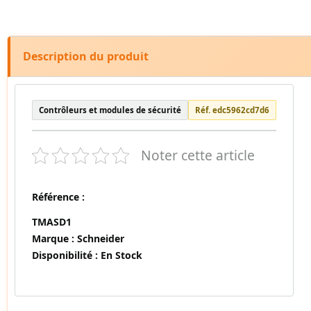
Description du produit
Contrôleurs et modules de sécurité
Réf. edc5962cd7d6
Noter cette article
Référence :
TMASD1
Marque :
Schneider
Disponibilité :
En Stock