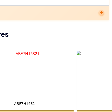
res
ABE7H16S21