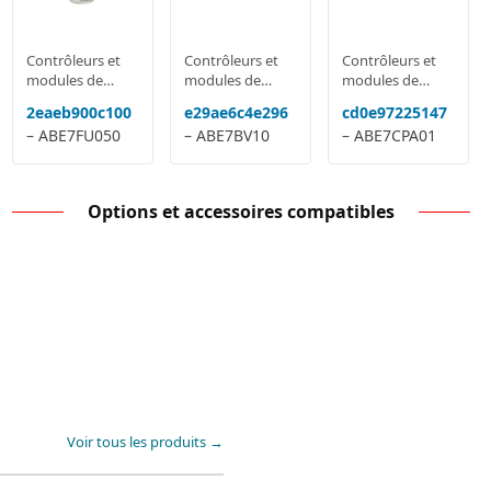
Contrôleurs et
Contrôleurs et
Contrôleurs et
modules de
modules de
modules de
sécurité
sécurité
sécurité
2eaeb900c100
e29ae6c4e296
cd0e97225147
– ABE7FU050
– ABE7BV10
– ABE7CPA01
Options et accessoires compatibles
Voir tous les produits →