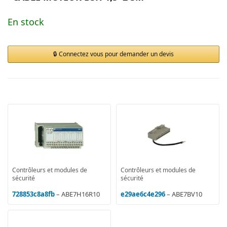
En stock
Connectez vous pour demander un devis
Contrôleurs et modules de
Contrôleurs et modules de
sécurité
sécurité
728853c8a8fb
– ABE7H16R10
e29ae6c4e296
– ABE7BV10