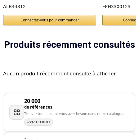
ALB44312
EPH3300123
Connectez-vous pour commander
Connect
Produits récemment consultés
Aucun produit récemment consulté à afficher
20 000
de références
Trouvez tout ce dont vous avez besoin dans notre catalogue.
VASTE CHOIX