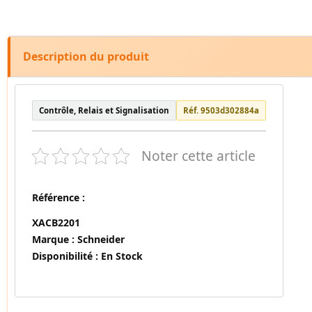
Description du produit
Contrôle, Relais et Signalisation
Réf. 9503d302884a
Noter cette article
Référence :
XACB2201
Marque :
Schneider
Disponibilité :
En Stock