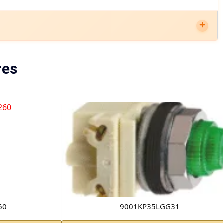
res
60
9001KP35LGG31