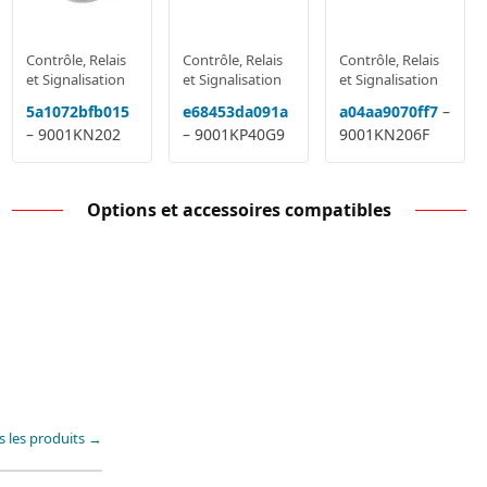
Contrôle, Relais
Contrôle, Relais
Contrôle, Relais
et Signalisation
et Signalisation
et Signalisation
5a1072bfb015
e68453da091a
a04aa9070ff7
–
– 9001KN202
– 9001KP40G9
9001KN206F
Options et accessoires compatibles
s les produits →