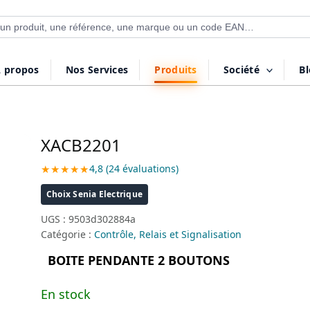
 de produits
 propos
Nos Services
Produits
Société
B
XACB2201
★★★★★
4,8 (24 évaluations)
Choix Senia Electrique
UGS :
9503d302884a
Catégorie :
Contrôle, Relais et Signalisation
BOITE PENDANTE 2 BOUTONS
En stock