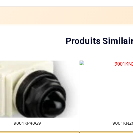
Produits Similai
9001KP40G9
9001KN2