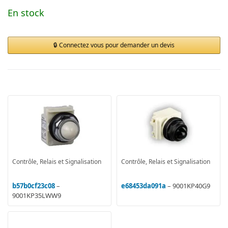
En stock
Connectez vous pour demander un devis
Contrôle, Relais et Signalisation
Contrôle, Relais et Signalisation
b57b0cf23c08
–
e68453da091a
– 9001KP40G9
9001KP35LWW9