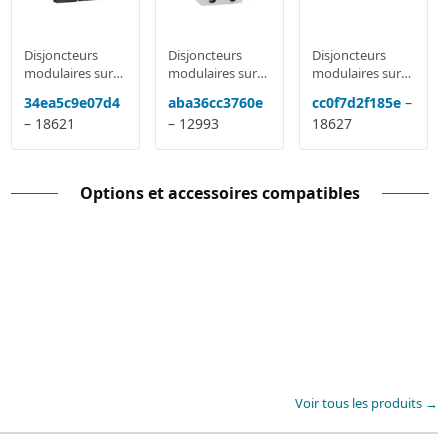
Disjoncteurs
Disjoncteurs
Disjoncteurs
modulaires sur
modulaires sur
modulaires sur
rail MCB: Acti9
rail MCB: Acti9
rail MCB: Acti9
34ea5c9e07d4
aba36cc3760e
cc0f7d2f185e
–
IC60, DPN,
IC60, DPN,
IC60, DPN,
– 18621
– 12993
18627
Domae, NG125,
Domae, NG125,
Domae, NG125,
C120
C120
C120
Options et accessoires compatibles
Voir tous les produits →