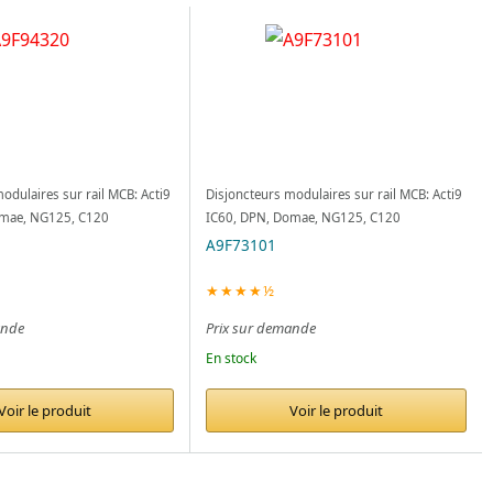
odulaires sur rail MCB: Acti9
Disjoncteurs modulaires sur rail MCB: Acti9
omae, NG125, C120
IC60, DPN, Domae, NG125, C120
A9F73101
★★★★½
ande
Prix sur demande
En stock
Voir le produit
Voir le produit