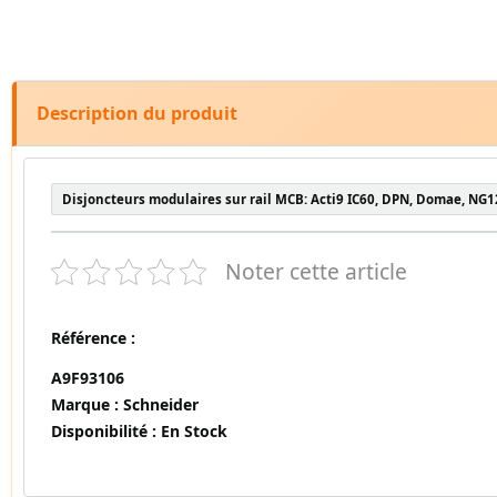
Description du produit
Disjoncteurs modulaires sur rail MCB: Acti9 IC60, DPN, Domae, NG1
Noter cette article
Référence :
A9F93106
Marque :
Schneider
Disponibilité :
En Stock