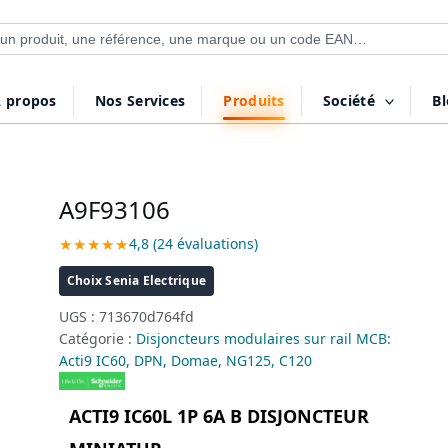
 de produits
 propos
Nos Services
Produits
Société
B
A9F93106
★★★★★
4,8 (24 évaluations)
Choix Senia Electrique
UGS :
713670d764fd
Catégorie :
Disjoncteurs modulaires sur rail MCB:
Acti9 IC60, DPN, Domae, NG125, C120
ACTI9 IC60L 1P 6A B DISJONCTEUR