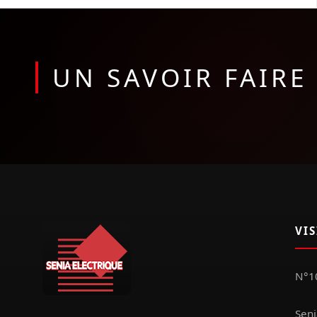
UN SAVOIR FAIR
VI
N°10
Seni