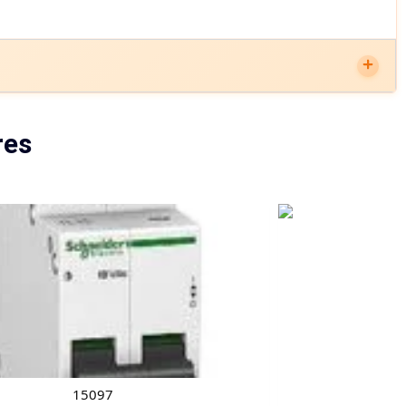
res
15097