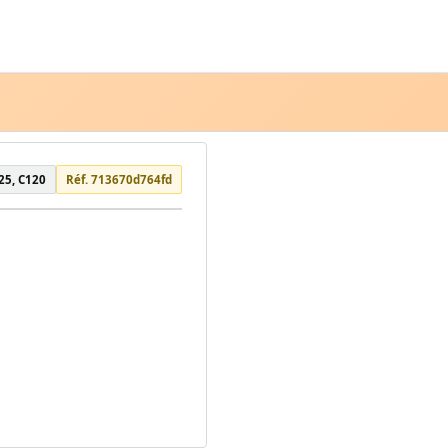
25, C120
Réf. 713670d764fd