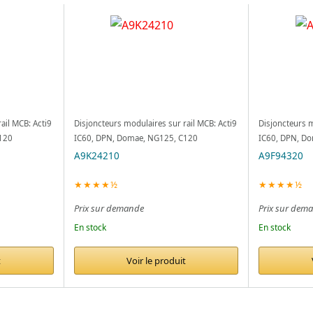
ail MCB: Acti9
Disjoncteurs modulaires sur rail MCB: Acti9
Disjoncteurs m
120
IC60, DPN, Domae, NG125, C120
IC60, DPN, D
A9K24210
A9F94320
★★★★½
★★★★½
Prix sur demande
Prix sur dem
En stock
En stock
t
Voir le produit