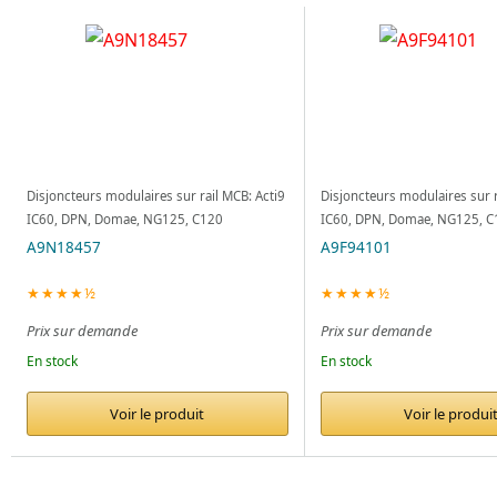
Disjoncteurs modulaires sur rail MCB: Acti9
Disjoncteurs modulaires sur r
IC60, DPN, Domae, NG125, C120
IC60, DPN, Domae, NG125, C
A9N18457
A9F94101
★★★★½
★★★★½
Prix sur demande
Prix sur demande
En stock
En stock
Voir le produit
Voir le produi